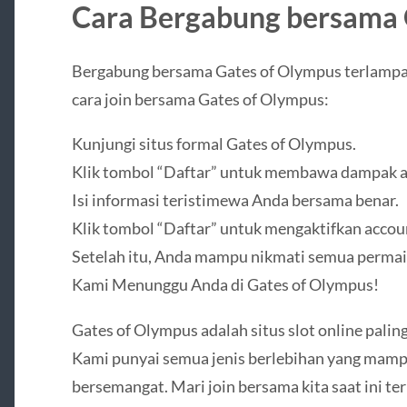
Cara Bergabung bersama 
Bergabung bersama Gates of Olympus terlampau
cara join bersama Gates of Olympus:
Kunjungi situs formal Gates of Olympus.
Klik tombol “Daftar” untuk membawa dampak a
Isi informasi teristimewa Anda bersama benar.
Klik tombol “Daftar” untuk mengaktifkan accou
Setelah itu, Anda mampu nikmati semua permain
Kami Menunggu Anda di Gates of Olympus!
Gates of Olympus adalah situs slot online paling
Kami punyai semua jenis berlebihan yang m
bersemangat. Mari join bersama kita saat ini te