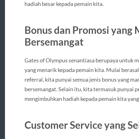
hadiah besar kepada pemain kita.
Bonus dan Promosi yang
Bersemangat
Gates of Olympus senantiasa berupaya untuk 
yang menarik kepada pemain kita. Mulai berasal
referral, kita punyai semua jenis bonus yan
bersemangat. Selain itu, kita termasuk punyai
mengimbuhkan hadiah kepada pemain kita yang 
Customer Service yang Se