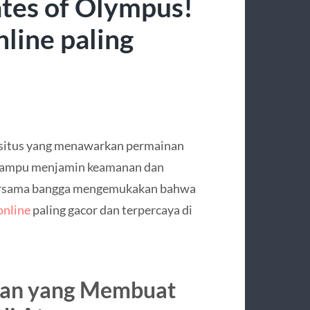
ates of Olympus!
online paling
k situs yang menawarkan permainan
t mampu menjamin keamanan dan
 bersama bangga mengemukakan bahwa
online
paling gacor dan terpercaya di
aan yang Membuat