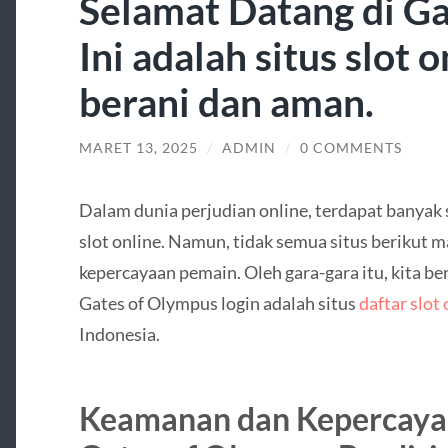
Selamat Datang di G
Ini adalah situs slot 
berani dan aman.
MARET 13, 2025
/
ADMIN
/
0 COMMENTS
Dalam dunia perjudian online, terdapat banya
slot online. Namun, tidak semua situs beriku
kepercayaan pemain. Oleh gara-gara itu, kita
Gates of Olympus login adalah situs
daftar slot 
Indonesia.
Keamanan dan Kepercay