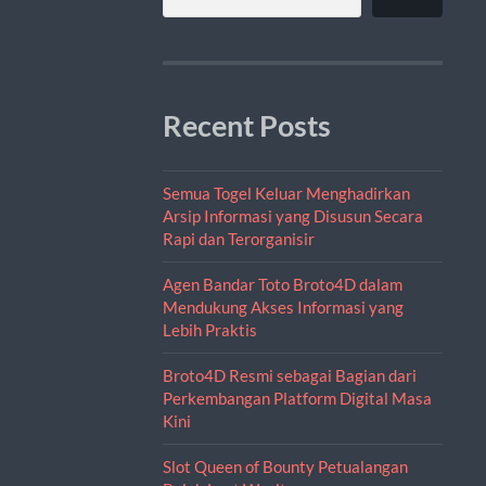
Recent Posts
Semua Togel Keluar Menghadirkan
Arsip Informasi yang Disusun Secara
Rapi dan Terorganisir
Agen Bandar Toto Broto4D dalam
Mendukung Akses Informasi yang
Lebih Praktis
Broto4D Resmi sebagai Bagian dari
Perkembangan Platform Digital Masa
Kini
Slot Queen of Bounty Petualangan