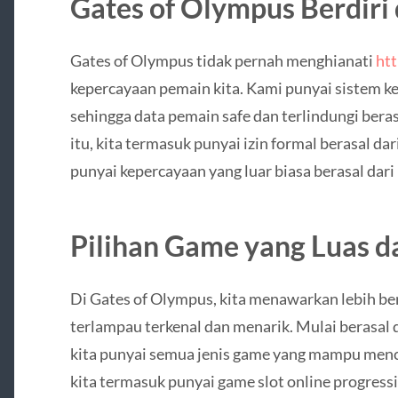
Gates of Olympus Berdiri 
Gates of Olympus tidak pernah menghianati
htt
kepercayaan pemain kita. Kami punyai sistem k
sehingga data pemain safe dan terlindungi beras
itu, kita termasuk punyai izin formal berasal da
punyai kepercayaan yang luar biasa berasal dari
Pilihan Game yang Luas 
Di Gates of Olympus, kita menawarkan lebih ber
terlampau terkenal dan menarik. Mulai berasal 
kita punyai semua jenis game yang mampu mencu
kita termasuk punyai game slot online progre