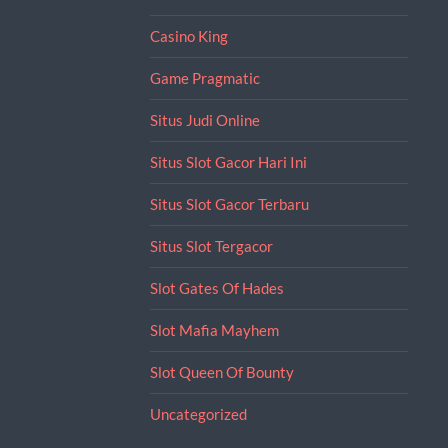
Casino King
Game Pragmatic
Situs Judi Online
Situs Slot Gacor Hari Ini
Situs Slot Gacor Terbaru
Situs Slot Tergacor
Slot Gates Of Hades
Slot Mafia Mayhem
Slot Queen Of Bounty
Uncategorized